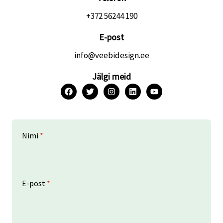
+372 56244 190
E-post
info@veebidesign.ee
Jälgi meid
Nimi
*
E-post
*